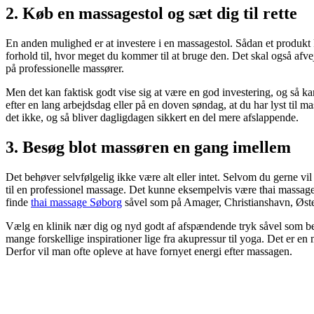
2. Køb en massagestol og sæt dig til rette
En anden mulighed er at investere i en massagestol. Sådan et produkt k
forhold til, hvor meget du kommer til at bruge den. Det skal også afvej
på professionelle massører.
Men det kan faktisk godt vise sig at være en god investering, og så k
efter en lang arbejdsdag eller på en doven søndag, at du har lyst til ma
det ikke, og så bliver dagligdagen sikkert en del mere afslappende.
3. Besøg blot massøren en gang imellem
Det behøver selvfølgelig ikke være alt eller intet. Selvom du gerne vi
til en professionel massage. Det kunne eksempelvis være thai massag
finde
thai massage Søborg
såvel som på Amager, Christianshavn, Øste
Vælg en klinik nær dig og nyd godt af afspændende tryk såvel som b
mange forskellige inspirationer lige fra akupressur til yoga. Det er 
Derfor vil man ofte opleve at have fornyet energi efter massagen.