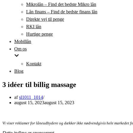
Mikrolån – Find det bedste Mikro lån
Lån finans – Find de bedste finans lån
Direkte vej til penge
RKI lån
Hurtige penge
Mobillån
Om os
Kontakt
Blog
3 idéer til billig massage
af
sl1011_1014
august 15, 2023
august 15, 2023
Vi viser reklamer for låneudbydere og dækker ikke nødvendgivis hele markedet f
Dette indlæg er sponsoreret