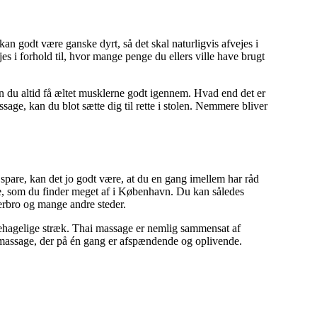
an godt være ganske dyrt, så det skal naturligvis afvejes i
es i forhold til, hvor mange penge du ellers ville have brugt
an du altid få æltet musklerne godt igennem. Hvad end det er
ssage, kan du blot sætte dig til rette i stolen. Nemmere bliver
l spare, kan det jo godt være, at du en gang imellem har råd
e, som du finder meget af i København. Du kan således
rbro og mange andre steder.
ehagelige stræk. Thai massage er nemlig sammensat af
en massage, der på én gang er afspændende og oplivende.