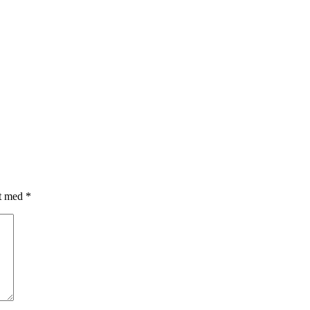
et med
*