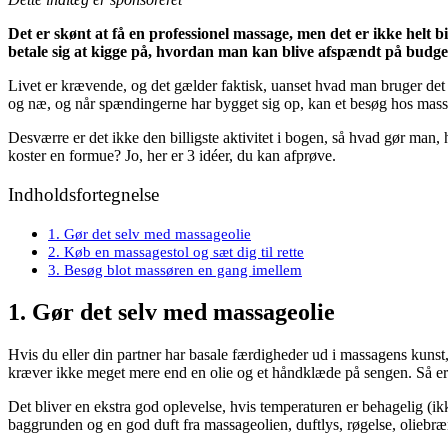
Det er skønt at få en professionel massage, men det er ikke helt bill
betale sig at kigge på, hvordan man kan blive afspændt på budget.
Livet er krævende, og det gælder faktisk, uanset hvad man bruger det
og næ, og når spændingerne har bygget sig op, kan et besøg hos massør
Desværre er det ikke den billigste aktivitet i bogen, så hvad gør man,
koster en formue? Jo, her er 3 idéer, du kan afprøve.
Indholdsfortegnelse
1. Gør det selv med massageolie
2. Køb en massagestol og sæt dig til rette
3. Besøg blot massøren en gang imellem
1. Gør det selv med massageolie
Hvis du eller din partner har basale færdigheder ud i massagens kunst
kræver ikke meget mere end en olie og et håndklæde på sengen. Så er det
Det bliver en ekstra god oplevelse, hvis temperaturen er behagelig (ikk
baggrunden og en god duft fra massageolien, duftlys, røgelse, oliebræ