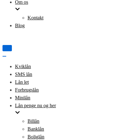
Om os
Kontakt
Blog
Tænd/sluk
for
Tænd/sluk
navigation
for
Kviklån
navigation
SMS lån
Lån let
Forbrugslån
Minilån
Lån penge nu og her
Billån
Banklån
Boliglån