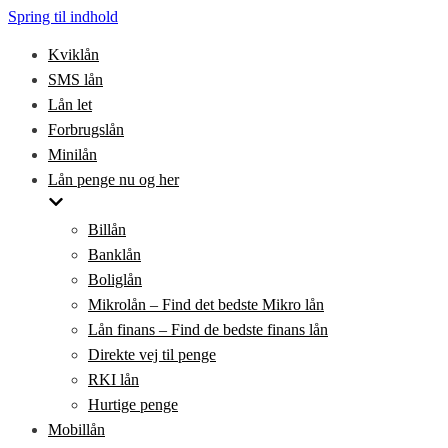
Spring til indhold
Kviklån
SMS lån
Lån let
Forbrugslån
Minilån
Lån penge nu og her
Billån
Banklån
Boliglån
Mikrolån – Find det bedste Mikro lån
Lån finans – Find de bedste finans lån
Direkte vej til penge
RKI lån
Hurtige penge
Mobillån