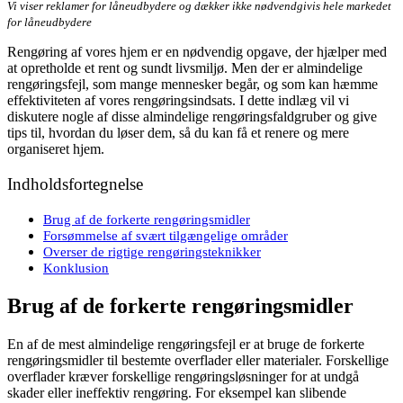
Vi viser reklamer for låneudbydere og dækker ikke nødvendgivis hele markedet
for låneudbydere
Rengøring af vores hjem er en nødvendig opgave, der hjælper med
at opretholde et rent og sundt livsmiljø. Men der er almindelige
rengøringsfejl, som mange mennesker begår, og som kan hæmme
effektiviteten af vores rengøringsindsats. I dette indlæg vil vi
diskutere nogle af disse almindelige rengøringsfaldgruber og give
tips til, hvordan du løser dem, så du kan få et renere og mere
organiseret hjem.
Indholdsfortegnelse
Brug af de forkerte rengøringsmidler
Forsømmelse af svært tilgængelige områder
Overser de rigtige rengøringsteknikker
Konklusion
Brug af de forkerte rengøringsmidler
En af de mest almindelige rengøringsfejl er at bruge de forkerte
rengøringsmidler til bestemte overflader eller materialer. Forskellige
overflader kræver forskellige rengøringsløsninger for at undgå
skader eller ineffektiv rengøring. For eksempel kan slibende