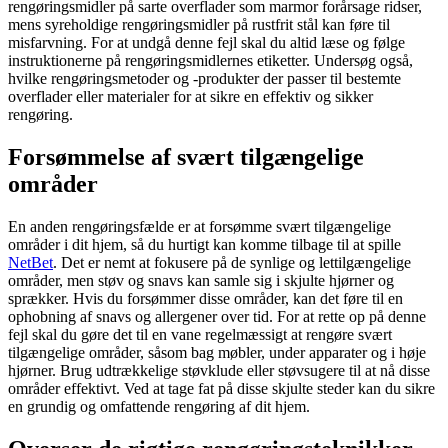
rengøringsmidler på sarte overflader som marmor forårsage ridser,
mens syreholdige rengøringsmidler på rustfrit stål kan føre til
misfarvning. For at undgå denne fejl skal du altid læse og følge
instruktionerne på rengøringsmidlernes etiketter. Undersøg også,
hvilke rengøringsmetoder og -produkter der passer til bestemte
overflader eller materialer for at sikre en effektiv og sikker
rengøring.
Forsømmelse af svært tilgængelige
områder
En anden rengøringsfælde er at forsømme svært tilgængelige
områder i dit hjem, så du hurtigt kan komme tilbage til at spille
NetBet
. Det er nemt at fokusere på de synlige og lettilgængelige
områder, men støv og snavs kan samle sig i skjulte hjørner og
sprækker. Hvis du forsømmer disse områder, kan det føre til en
ophobning af snavs og allergener over tid. For at rette op på denne
fejl skal du gøre det til en vane regelmæssigt at rengøre svært
tilgængelige områder, såsom bag møbler, under apparater og i høje
hjørner. Brug udtrækkelige støvklude eller støvsugere til at nå disse
områder effektivt. Ved at tage fat på disse skjulte steder kan du sikre
en grundig og omfattende rengøring af dit hjem.