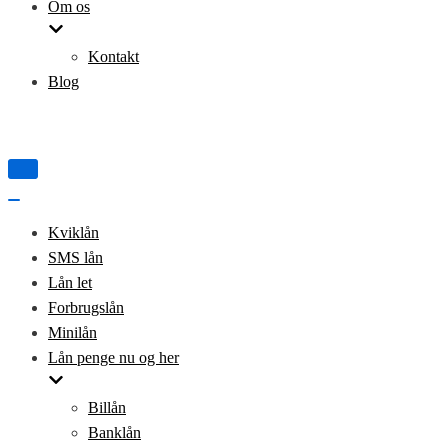
Om os
Kontakt
Blog
Tænd/sluk
for
navigation
Tænd/sluk
for
Kviklån
navigation
SMS lån
Lån let
Forbrugslån
Minilån
Lån penge nu og her
Billån
Banklån