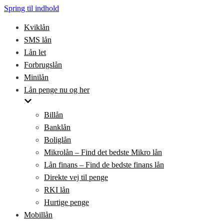
Spring til indhold
Kviklån
SMS lån
Lån let
Forbrugslån
Minilån
Lån penge nu og her
Billån
Banklån
Boliglån
Mikrolån – Find det bedste Mikro lån
Lån finans – Find de bedste finans lån
Direkte vej til penge
RKI lån
Hurtige penge
Mobillån