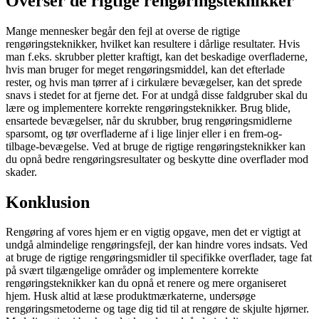
Overser de rigtige rengøringsteknikker
Mange mennesker begår den fejl at overse de rigtige
rengøringsteknikker, hvilket kan resultere i dårlige resultater. Hvis
man f.eks. skrubber pletter kraftigt, kan det beskadige overfladerne,
hvis man bruger for meget rengøringsmiddel, kan det efterlade
rester, og hvis man tørrer af i cirkulære bevægelser, kan det sprede
snavs i stedet for at fjerne det. For at undgå disse faldgruber skal du
lære og implementere korrekte rengøringsteknikker. Brug blide,
ensartede bevægelser, når du skrubber, brug rengøringsmidlerne
sparsomt, og tør overfladerne af i lige linjer eller i en frem-og-
tilbage-bevægelse. Ved at bruge de rigtige rengøringsteknikker kan
du opnå bedre rengøringsresultater og beskytte dine overflader mod
skader.
Konklusion
Rengøring af vores hjem er en vigtig opgave, men det er vigtigt at
undgå almindelige rengøringsfejl, der kan hindre vores indsats. Ved
at bruge de rigtige rengøringsmidler til specifikke overflader, tage fat
på svært tilgængelige områder og implementere korrekte
rengøringsteknikker kan du opnå et renere og mere organiseret
hjem. Husk altid at læse produktmærkaterne, undersøge
rengøringsmetoderne og tage dig tid til at rengøre de skjulte hjørner.