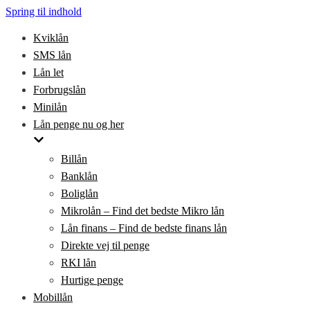
Spring til indhold
Kviklån
SMS lån
Lån let
Forbrugslån
Minilån
Lån penge nu og her
Billån
Banklån
Boliglån
Mikrolån – Find det bedste Mikro lån
Lån finans – Find de bedste finans lån
Direkte vej til penge
RKI lån
Hurtige penge
Mobillån