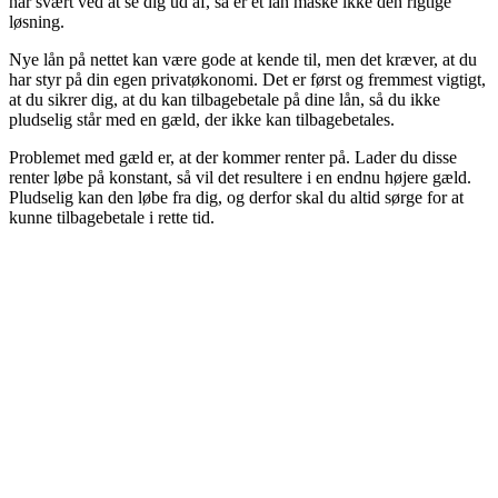
har svært ved at se dig ud af, så er et lån måske ikke den rigtige
løsning.
Nye lån på nettet kan være gode at kende til, men det kræver, at du
har styr på din egen privatøkonomi. Det er først og fremmest vigtigt,
at du sikrer dig, at du kan tilbagebetale på dine lån, så du ikke
pludselig står med en gæld, der ikke kan tilbagebetales.
Problemet med gæld er, at der kommer renter på. Lader du disse
renter løbe på konstant, så vil det resultere i en endnu højere gæld.
Pludselig kan den løbe fra dig, og derfor skal du altid sørge for at
kunne tilbagebetale i rette tid.