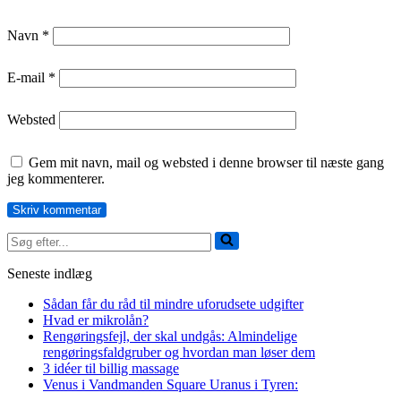
Navn
*
E-mail
*
Websted
Gem mit navn, mail og websted i denne browser til næste gang
jeg kommenterer.
Søg
efter...
Seneste indlæg
Sådan får du råd til mindre uforudsete udgifter
Hvad er mikrolån?
Rengøringsfejl, der skal undgås: Almindelige
rengøringsfaldgruber og hvordan man løser dem
3 idéer til billig massage
Venus i Vandmanden Square Uranus i Tyren: