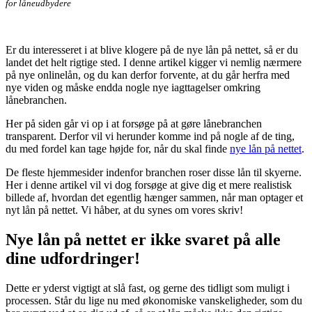
for låneudbydere
Er du interesseret i at blive klogere på de nye lån på nettet, så er du
landet det helt rigtige sted. I denne artikel kigger vi nemlig nærmere
på nye onlinelån, og du kan derfor forvente, at du går herfra med
nye viden og måske endda nogle nye iagttagelser omkring
lånebranchen.
Her på siden går vi op i at forsøge på at gøre lånebranchen
transparent. Derfor vil vi herunder komme ind på nogle af de ting,
du med fordel kan tage højde for, når du skal finde
nye lån på nettet
.
De fleste hjemmesider indenfor branchen roser disse lån til skyerne.
Her i denne artikel vil vi dog forsøge at give dig et mere realistisk
billede af, hvordan det egentlig hænger sammen, når man optager et
nyt lån på nettet. Vi håber, at du synes om vores skriv!
Nye lån på nettet er ikke svaret på alle
dine udfordringer!
Dette er yderst vigtigt at slå fast, og gerne des tidligt som muligt i
processen. Står du lige nu med økonomiske vanskeligheder, som du