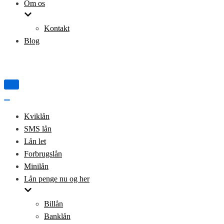
Om os
Kontakt
Blog
Tænd/sluk
for
navigation
Tænd/sluk
for
Kviklån
navigation
SMS lån
Lån let
Forbrugslån
Minilån
Lån penge nu og her
Billån
Banklån