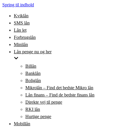
Spring til indhold
Kviklån
SMS lån
Lån let
Forbrugslån
Minilån
Lån penge nu og her
Billån
Banklån
Boliglån
Mikrolån – Find det bedste Mikro lån
Lån finans – Find de bedste finans lån
Direkte vej til penge
RKI lån
Hurtige penge
Mobillån