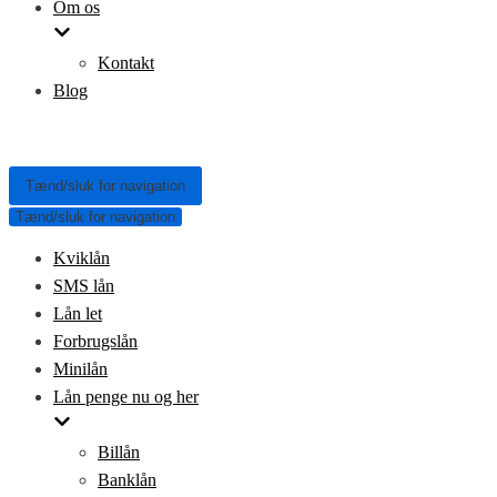
Om os
Kontakt
Blog
Tænd/sluk for navigation
Tænd/sluk for navigation
Kviklån
SMS lån
Lån let
Forbrugslån
Minilån
Lån penge nu og her
Billån
Banklån