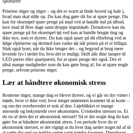
Sponseret
Priserne stiger og stiger – og det er svært at finde hoved og hale i,
hvad man skal stille op. Du kan dog gøre dit for at spare penge. Du
kan for eksempel spare penge på mad ved at handle ind på tilbud,
lave mad til flere dage samt droppe impulskøb. Derudover kan du
spare penge på for eksempel tøj ved kun at handle brugte ting og
ikke nye, som er dyrere. Du kan også spare på dit elforbrug ved at
følge elpriserne og dermed kun vaske tøj når prisen på el er billigst.
Sluk også lyset, når du ikke bruger det – og begynd at brug mere
levende lys i stedet for, hvis det er muligt. Skift alle dine lamper til
LED-pærer eller sparepærer, for at spare penge der også. Der er
altså mange muligheder som du kan gøre brug af, for at spare nogle
penge, selvom priserne stiger.
Lær at håndtere økonomisk stress
Renterne stiger, mange ting er blevet dyrere, og vi går en dyr vinter i
møde, hvor vi ikke ved, hvor meget strømmen kommer til at koste –
og om der overhovedet er nok af den. I øjeblikket er mange
stressede og bekymrede over økonomien. Uvisheden stresser os. Er
du en af dem der er økonomisk stresset? Så er der nogle ting du kan
gøre for at håndtere økonomisk stress. I en periode hvor du er
økonomisk stresset, er det vigtigt at du hver dag sætter noget tid af til
at sætte dig ned og trække vejret samt mærke kroppen. Derudover