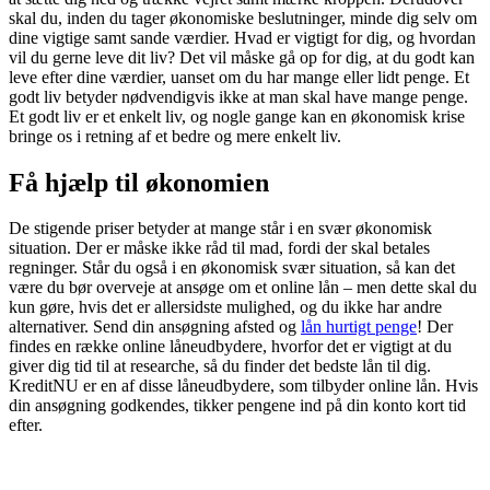
skal du, inden du tager økonomiske beslutninger, minde dig selv om
dine vigtige samt sande værdier. Hvad er vigtigt for dig, og hvordan
vil du gerne leve dit liv? Det vil måske gå op for dig, at du godt kan
leve efter dine værdier, uanset om du har mange eller lidt penge. Et
godt liv betyder nødvendigvis ikke at man skal have mange penge.
Et godt liv er et enkelt liv, og nogle gange kan en økonomisk krise
bringe os i retning af et bedre og mere enkelt liv.
Få hjælp til økonomien
De stigende priser betyder at mange står i en svær økonomisk
situation. Der er måske ikke råd til mad, fordi der skal betales
regninger. Står du også i en økonomisk svær situation, så kan det
være du bør overveje at ansøge om et online lån – men dette skal du
kun gøre, hvis det er allersidste mulighed, og du ikke har andre
alternativer. Send din ansøgning afsted og
lån hurtigt penge
! Der
findes en række online låneudbydere, hvorfor det er vigtigt at du
giver dig tid til at researche, så du finder det bedste lån til dig.
KreditNU er en af disse låneudbydere, som tilbyder online lån. Hvis
din ansøgning godkendes, tikker pengene ind på din konto kort tid
efter.