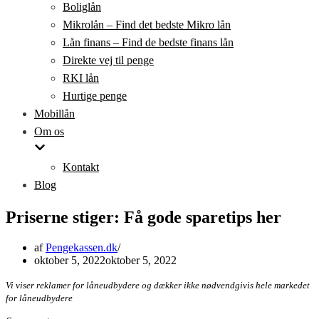
Boliglån
Mikrolån – Find det bedste Mikro lån
Lån finans – Find de bedste finans lån
Direkte vej til penge
RKI lån
Hurtige penge
Mobillån
Om os
Kontakt
Blog
Priserne stiger: Få gode sparetips her
af
Pengekassen.dk
oktober 5, 2022
oktober 5, 2022
Vi viser reklamer for låneudbydere og dækker ikke nødvendgivis hele markedet
for låneudbydere