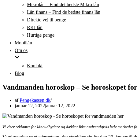
Mikrolån – Find det bedste Mikro lån
Lån finans – Find de bedste finans lån
Direkte vej til penge
RKI lån
Hurtige penge
Mobillån
Om os
Kontakt
Blog
Vandmanden horoskop – Se horoskopet fo
af
Pengekassen.dk
januar 12, 2022
januar 12, 2022
Vi viser reklamer for låneudbydere og dækker ikke nødvendgivis hele markedet f
Vandmanden er et stjernetegn, der strækker sig fra den 20. januar til d