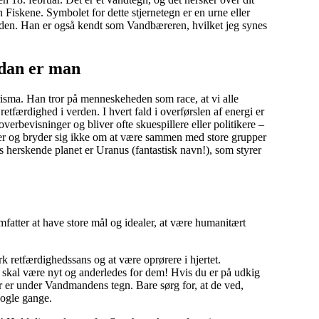
Fiskene. Symbolet for dette stjernetegn er en urne eller
anden. Han er også kendt som Vandbæreren, hvilket jeg synes
ådan er man
arisma. Han tror på menneskeheden som race, at vi alle
etfærdighed i verden. I hvert fald i overførslen af energi er
rbevisninger og bliver ofte skuespillere eller politikere –
oner og bryder sig ikke om at være sammen med store grupper
s herskende planet er Uranus (fantastisk navn!), som styrer
fatter at have store mål og idealer, at være humanitært
k retfærdighedssans og at være oprørere i hjertet.
 skal være nyt og anderledes for dem! Hvis du er på udkig
er er under Vandmandens tegn. Bare sørg for, at de ved,
nogle gange.