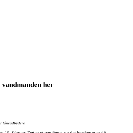
r vandmanden her
or låneudbydere
en 18. februar. Det er et vandtegn, og det hersker over dit