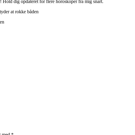
 Hold dig opdateret for flere horoskoper fra mig snart.
etyder at rokke båden
den
et med
*