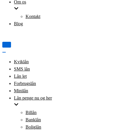
Om os
Kontakt
Blog
Tænd/sluk
for
Tænd/sluk
navigation
for
Kviklån
navigation
SMS lån
Lån let
Forbrugslån
Minilån
Lån penge nu og her
Billån
Banklån
Boliglån