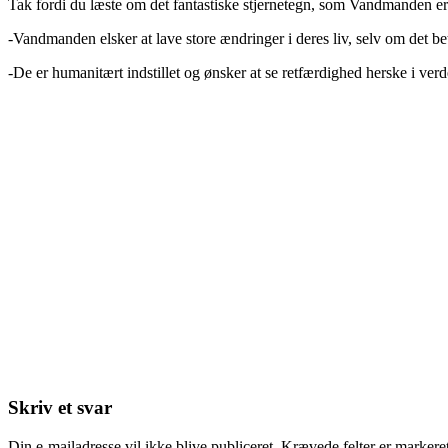
Tak fordi du læste om det fantastiske stjernetegn, som Vandmanden er!
-Vandmanden elsker at lave store ændringer i deres liv, selv om det b
-De er humanitært indstillet og ønsker at se retfærdighed herske i ver
Skriv et svar
Din e-mailadresse vil ikke blive publiceret.
Krævede felter er marker