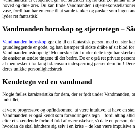
hoved og dine ører. Du kan finde Vandmanden i stjernekonstellationen 
vase, fordi han har en evne til at samle tanker og ønsker som ingen 
lyder ret fantastisk!
Vandmanden horoskop og stjernetegn – S
Vandmanden horoskop
gør dig til en fantastisk person med en stor k
grundlæggende er gode, og han kæmper til sidste dråbe af sit blod for r
Vandmanden ustoppelig! Mennesker født under dette tegn har stærke ove
de ønsker at ændre tingene til det bedre. De er også ret private pers
af mennesker i for lang tid. ensom indespærring passer dem fint! Dere
deres unikke personlighedstræk.
Kendetegn ved en vandmand
Nogle fælles karakteristika for dem, der er født under Vandmanden, om
indstillet,
at være progressive og opfindsomme, at være intuitive, at have en stær
Vandmanden er også kendt som forandringens tegn – fordi alting altid
efter et spændende forhold fuld af overraskelser, så date en person, d
hvordan de skal håndtere sig selv i en krise – de kan være impulsive 