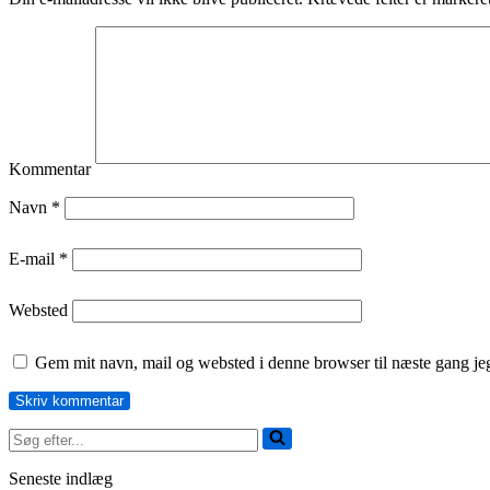
Kommentar
Navn
*
E-mail
*
Websted
Gem mit navn, mail og websted i denne browser til næste gang j
Søg
efter...
Seneste indlæg