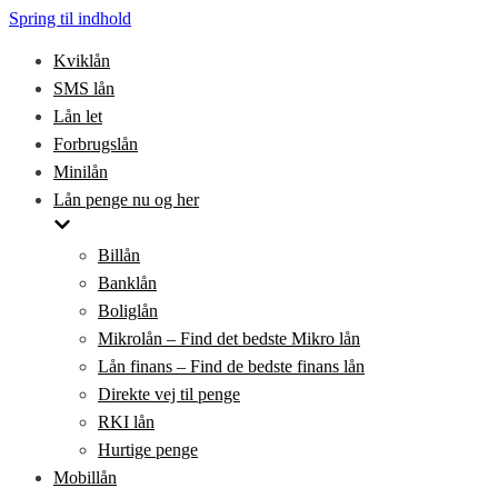
Spring til indhold
Kviklån
SMS lån
Lån let
Forbrugslån
Minilån
Lån penge nu og her
Billån
Banklån
Boliglån
Mikrolån – Find det bedste Mikro lån
Lån finans – Find de bedste finans lån
Direkte vej til penge
RKI lån
Hurtige penge
Mobillån